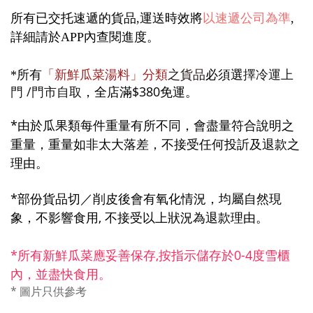
所有已交托速遞的貨品,運送時效將
以速遞公司為準
,
詳細請於APP內查閱進度
。
所有
「新鮮瓜菜湯料」分類
之貨品
必須選
擇冷運上
*
門 /門市自取
，全店滿$380免運。
*
由於瓜果類每件重量有所不同，會盡量符合說明之
重量，
重量
如非太大落差，不接受任何投訢及退款之
理由。
*部份貨品切／削皮後會有氧化情況，均屬自然現
象，不影響食用,
不接受
以上狀況為退款理由。
*所有新鮮瓜菜應妥善保存,
按指示
儲存
於0-4度雪櫃
內，並盡快食用。
*
圖片只
供參考