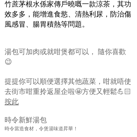
竹蔗茅根水係家傳戶曉嘅一款涼茶，其功
效多多，能增進食慾、清熱利尿，防治傷
風感冒、腸胃積熱等問題。
湯包可加肉或就咁煲都可以， 隨你喜歡
😉
提提你可以順便選擇其他蔬菜，咁就唔使
去街市咁重拎返屋企啦🤩
方便又輕鬆💪🏻
按此
時令新鮮湯包
時令當造食材，令煲湯味道昇華！