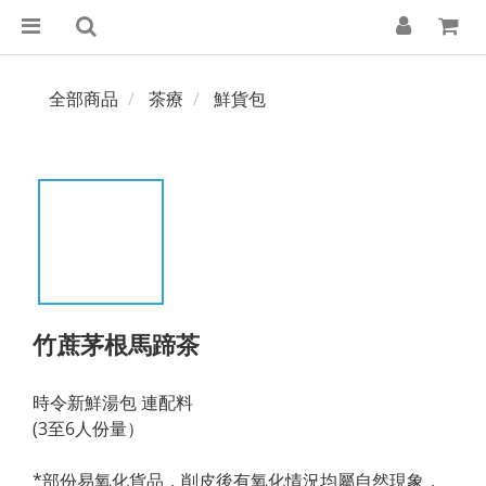
全部商品
茶療
鮮貨包
竹蔗茅根馬蹄茶
時令新鮮湯包 連配料
(3至6人份量）
*部份易氧化貨品，削皮後有氧化情況均屬自然現象，