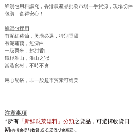
鮮湯包用料講究，香港農產品批發市場一手貨源，現場切件
包裝，食得安心！
鮮湯包採用
有泥紅蘿蔔，煲湯必選，特別香甜
有泥蓮藕，無漂白
一級粟米，超甜香口
鐵棍淮山，淮山之冠
當造食材，不時不食
用心配搭，非一般超市質素可媲美！
注意事項
*
所有
「新鮮瓜菜湯料」分類
之貨品，
可
選擇
收貨日
期
。
(有機會提前收貨 或 公眾假期會順延)