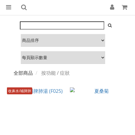
全部商品
按功能 / 症狀
收鼻水/補脾肺