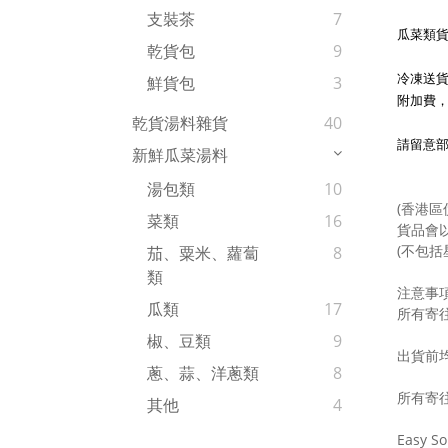
支裝茶
7
瓜菜類
乾貨包
9
冷凍送貨
鮮貨包
3
附加費
乾貨湯料雜貨
40
請留意
新鮮瓜菜湯料
湯包類
10
(香港區
菜類
16
貨品會
(不包括
茄、粟米、蘿蔔
8
類
注意事
瓜類
17
所有寄
椒、豆類
9
出貨前
蔥、蒜、洋蔥類
8
所有寄
其他
4
Easy