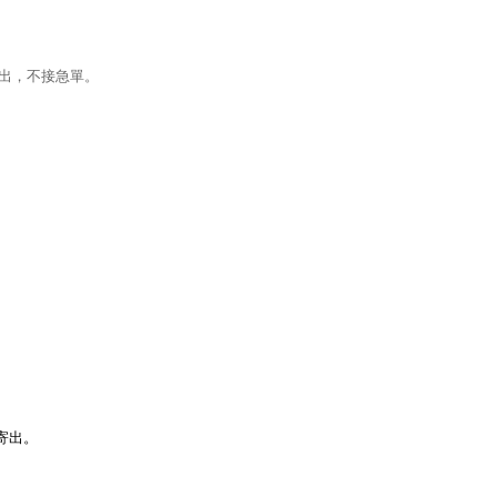
寄出，不接急單。
寄出。