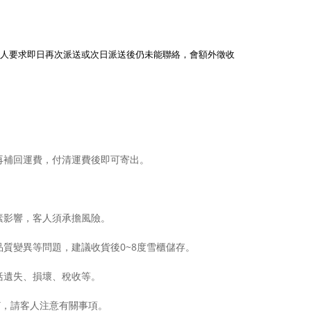
客人要求即日再次派送或次日派送後仍未能聯絡，會額外徵收
再補回運費，付清運費後即可寄出。
素影響，客人須承擔風險。
質變異等問題，建議收貨後0~8度雪櫃儲存。
括遺失、損壞、稅收等。
GST，請客人注意有關事項。