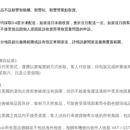
貨品不設順豐智能櫃、順豐站、順豐營業點取貨。
均採取0-4度冷凍配送，如派送日未能收貨，會於次日配送一次。如派送日因
，不接受貨品因個人原因延誤收貨而導致質量問題的申訴。
部分地區超出服務範圍或設有指定車期派送，詳情請參閱派送服務覆蓋範圍。
價目結算):
以代寄形式，運費以實報實銷方式收取。客人付款後，待包裝完成秤重後
星期六、日及公眾假期)
項：
往英國的湯包出貨前會確保沒有損壞，但仍不能避免運送過程中受其他因
均會確保品質良好，食材乃天然食品，可能會受環境因素而令顏色變深或品
往英國之貨品均不接受退貨，客人須自行承擔貨物寄出後的所有風險，包
 Soup所有貨品價錢並不包括海外稅收，海關有機會向收件人收取 VAT / 