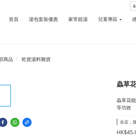
首頁
湯包套裝優惠
家常靚湯
兒童專區
部商品
乾貨湯料雜貨
蟲草花 
蟲草花能
等功效
全店，貨
HK$45.