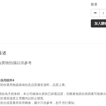
數量
加入購
描述
為實物拍攝
以供參考
係用靚料⬇️
大部份選用無硫磺成份及品質優良湯料，品質上乘。
品成份為天然食材，本公司確保出貨前已篩選品質，但難避免因自然因素可能會
存於適當溫度之雪櫃內以防止變質。
因批次或質量而有所轉換，圖片只供參考，
恕不另行通知。