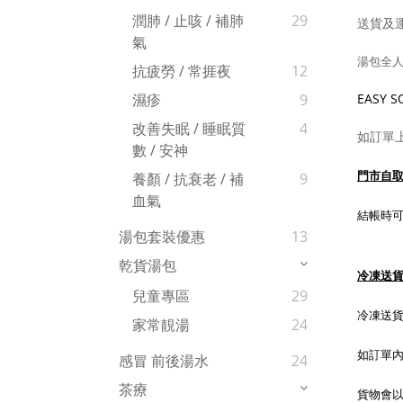
潤肺 / 止咳 / 補肺
29
送貨及
氣
湯包全人
抗疲勞 / 常捱夜
12
EASY
濕疹
9
改善失眠 / 睡眠質
4
如訂單
數 / 安神
門市自
養顏 / 抗衰老 / 補
9
血氣
結帳時可
湯包套裝優惠
13
乾貨湯包
冷凍送
兒童專區
29
冷凍送
家常靚湯
24
如訂單
感冒 前後湯水
24
茶療
貨物會