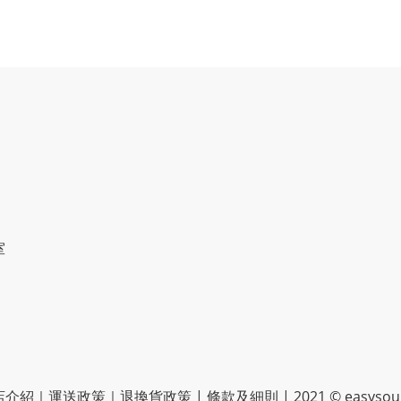
室
店介紹
｜
運送政策
｜
退換貨政策
|
條款及細則
| 2021 © easyso