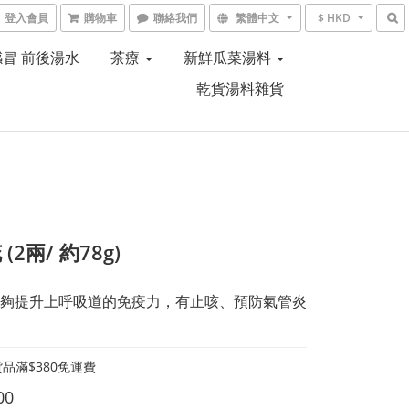
登入會員
購物車
聯絡我們
繁體中文
$ HKD
感冒 前後湯水
茶療
新鮮瓜菜湯料
乾貨湯料雜貨
(2兩/ 約78g)
夠提升上呼吸道的免疫力，有止咳、預防氣管炎
品滿$380免運費
00