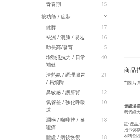
青春期
15
按功能 / 症狀
健脾
17
祛濕 / 消腫 / 易攰
16
助長高/發育
5
增強抵抗力 / 日常
40
補健
商品
清熱氣 / 調理腸胃
21
/ 易煩躁
*圖片
鼻敏感 / 護肝腎
12
氣管差 / 強化呼吸
10
煲靚湯梗
道
我們絕
潤喉 / 喉嚨乾 / 喉
18
註: 產
嚨痛
指示儲
材料會
體虛 / 病後恢復
18