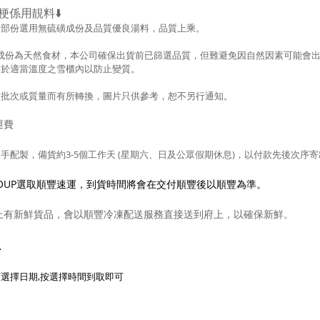
梗係用靚料⬇️
大部份選用無硫磺成份及品質優良湯料，品質上乘。
品成份為天然食材，本公司確保出貨前已篩選品質，但難避免因自然因素可能會
存於適當溫度之雪櫃內以防止變質。
因批次或質量而有所轉換，圖片只供參考，
恕不另行通知。
運費
手配製，備貨約3-5
個工作天 (星期六、日及公眾假期休息)，以付款先後次序
 SOUP選取順豐速運，到貨時間將會在交付順豐後以順豐為準。
上有新鮮貨品，會以順豐冷凍配送服務直接送到府上，以確保新鮮。
取
選擇日期,按選擇時間到取即可