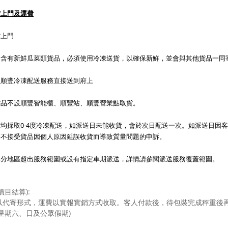
貨上門及運費
貨上門
內含有新鮮瓜菜類貨品，必須使用冷凍送貨，以確保新鮮，並會與其他貨品一同
以順豐冷凍配送服務直接送到府上
貨品不設順豐智能櫃、順豐站、順豐營業點取貨。
均採取0-4度冷凍配送，如派送日未能收貨，會於次日配送一次。如派送日因
，不接受貨品因個人原因延誤收貨而導致質量問題的申訴。
部分地區超出服務範圍或設有指定車期派送，詳情請參閱派送服務覆蓋範圍。
價目結算):
以代寄形式，運費以實報實銷方式收取。客人付款後，待包裝完成秤重後
星期六、日及公眾假期)