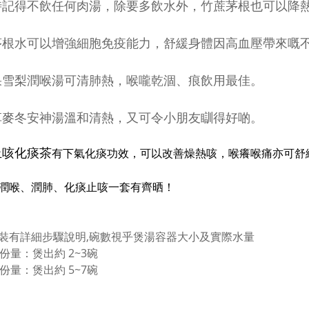
時記得不飲任何肉湯，除要多飲水外，竹蔗茅根也可以降
茅根水可以增強細胞免疫能力，舒緩身體因高血壓帶來嘅
果雪梨潤喉湯可清肺熱，喉嚨乾涸、痕飲用最佳。
草麥冬安神湯溫和清熱，又可令小朋友瞓得好啲。
止咳化痰茶
有下氣化痰功效，可以改善燥熱咳，喉癢喉痛
亦可舒
潤喉、潤肺、化痰止咳一套有齊晒！
裝有詳細步驟說明,碗數
視乎煲湯容器大小及實際水量
人份量：煲出約 2~3碗
人份量：
煲出約 5~7碗