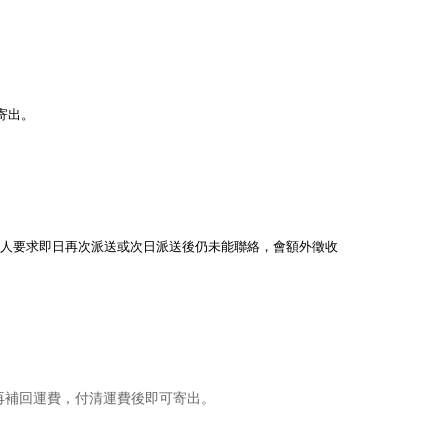
寄出。
客人要求即日再次派送或次日派送後仍未能聯絡，會額外徵收
再補回運費，付清運費後即可寄出。