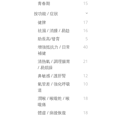
青春期
15
按功能 / 症狀
健脾
17
祛濕 / 消腫 / 易攰
16
助長高/發育
5
增強抵抗力 / 日常
40
補健
清熱氣 / 調理腸胃
21
/ 易煩躁
鼻敏感 / 護肝腎
12
氣管差 / 強化呼吸
10
道
潤喉 / 喉嚨乾 / 喉
18
嚨痛
體虛 / 病後恢復
18