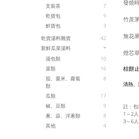
發燒
支裝茶
7
乾貨包
9
竹蔗
鮮貨包
3
無花
乾貨湯料雜貨
42
新鮮瓜菜湯料
燈芯
湯包類
10
桔餅
菜類
16
茄、粟米、蘿蔔
8
清熱、
類
瓜類
17
椒、豆類
9
註：包
1～2
蔥、蒜、洋蔥類
8
3～6
其他
4