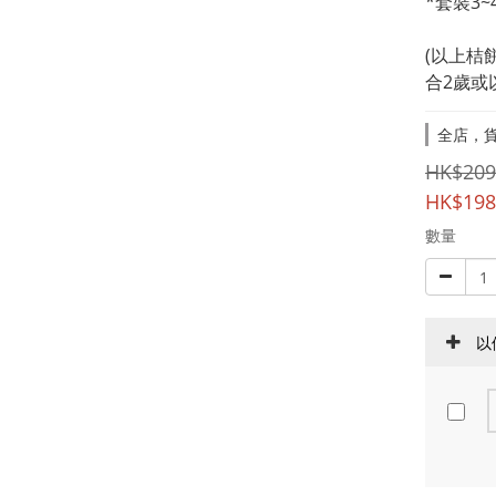
*套裝3
(以上桔
合2歲或
全店，貨
HK$209
HK$198
數量
以