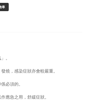
物車
氣」。
、發燒，感染症狀亦會較嚴重。
肺係必須的。
以作應急之用，舒緩症狀。