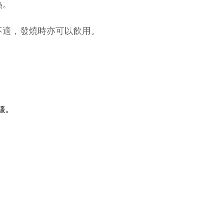
熱。
不適，發燒時亦可以飲用。
緩。