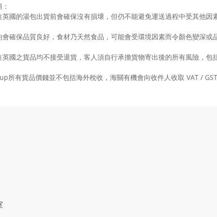
項：
往英國的湯包出貨前會確保沒有損壞，但仍不能避免運送過程中受其他因
均會確保品質良好，食材乃天然食品，可能會受環境因素而令顏色變深或品
往英國之貨品均不接受退貨，客人須自行承擔貨物寄出後的所有風險，包
 Soup所有貨品價錢並不包括海外稅收，海關有機會向收件人收取 VAT / 
室