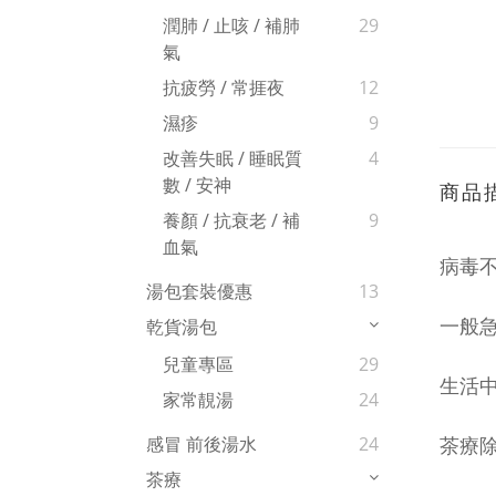
潤肺 / 止咳 / 補肺
29
氣
抗疲勞 / 常捱夜
12
濕疹
9
改善失眠 / 睡眠質
4
數 / 安神
商品
養顏 / 抗衰老 / 補
9
血氣
病毒
湯包套裝優惠
13
一般
乾貨湯包
兒童專區
29
生活
家常靚湯
24
茶
療
感冒 前後湯水
24
茶療