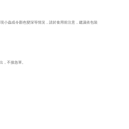
出現小蟲或令顏色變深等情況，請於食用前注意，建議依包裝
寄出，不接急單。