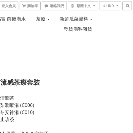
登入會員
購物車
聯絡我們
繁體中文
$ HKD
感冒 前後湯水
茶療
新鮮瓜菜湯料
乾貨湯料雜貨
防流感茶療套裝
清潤茶
潤喉湯 (C006)
安神湯 (C010)
止咳茶