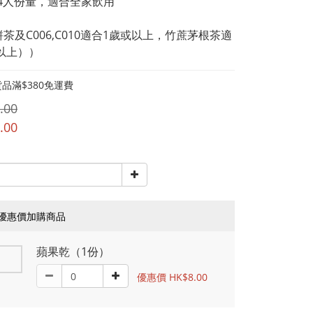
~4人份量，適合全家飲用
餅茶及C006,C010適合1歲或以上，竹蔗茅根茶適
以上））
品滿$380免運費
.00
.00
優惠價加購商品
蘋果乾（1份）
優惠價 HK$8.00