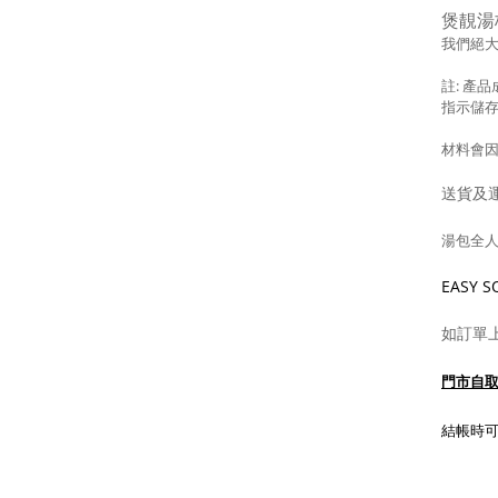
煲靚湯
我們絕
註: 產
指示儲
材料會
送貨及
湯包全人
EASY
如訂單
門市自
結帳時可