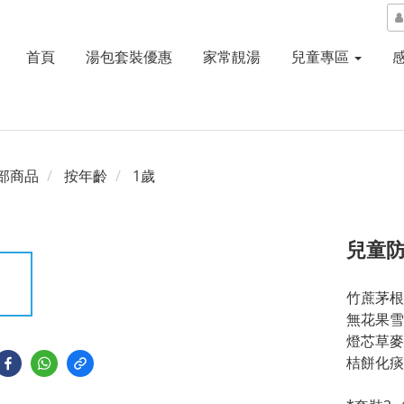
首頁
湯包套裝優惠
家常靚湯
兒童專區
部商品
按年齡
1歲
兒童
竹蔗茅根
無花果雪梨
燈芯草麥冬
桔餅化痰