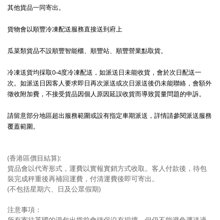
其他貨品一同寄出。
貨物會以順豐冷凍配送服務直接送到府上
瓜菜類貨品不設順豐智能櫃、順豐站、順豐營業點取貨。
冷凍送貨均採取0-4度冷凍配送，如派送日未能收貨，會於次日配送一
次。如派送日因客人要求即日再次派送或次日派送後仍未能聯絡，會額外
徵收附加費，不接受貨品因個人原因延誤收貨而導致質量問題的申訴。
請留意部分地區超出服務範圍或設有指定車期派送，詳情請參閱派送服務
覆蓋範圍。
(香港區價目結算):
貨品會以代寄形式，運費以實報實銷方式收取。客人付款後，待包
裝完成秤重後再補回運費，付清運費後即可寄出。
(不包括星期六、日及公眾假期)
注意事項：
所有寄往英國的湯包出貨前會確保沒有損壞，但仍不能避免運送過