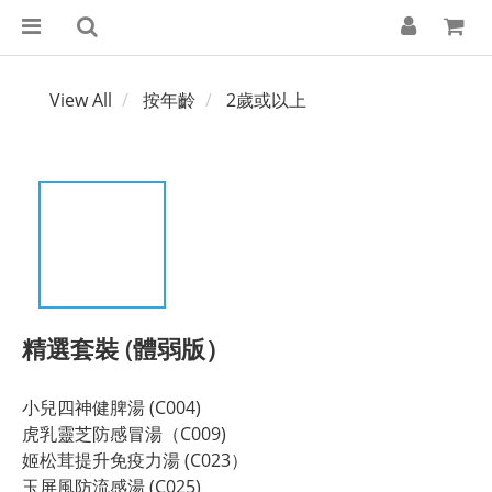
View All
按年齡
2歲或以上
精選套裝 (體弱版）
小兒四神健脾湯 (C004)
虎乳靈芝防感冒湯（C009)
姬松茸提升免疫力湯 (C023）
玉屏風防流感湯 (C025)