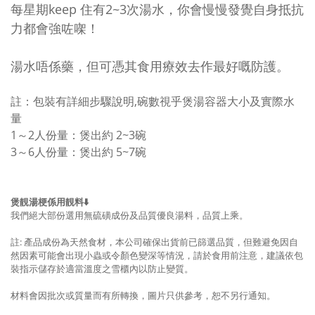
每星期keep 住有2~3次湯水，你會慢慢發覺自身抵抗
力都會強咗㗎！
湯水唔係藥，但可憑其食用療效去作最好嘅防護。
註：包裝有詳細步驟說明,碗數
視乎煲湯容器大小及實際水
量
1～2人份量：煲出約 2~3碗
3～6人份量：
煲出約 5~7碗
煲靚湯梗係用靚料⬇️
我們絕大部份選用無硫磺成份及品質優良湯料，品質上乘。
註: 產品成份為天然食材，本公司確保出貨前已篩選品質，但難避免因自
然因素可能會出現小蟲或令顏色變深等情況，請於食用前注意，建議依包
裝指示儲存於適當溫度之雪櫃內以防止變質。
材料會因批次或質量而有所轉換，圖片只供參考，
恕不另行通知。