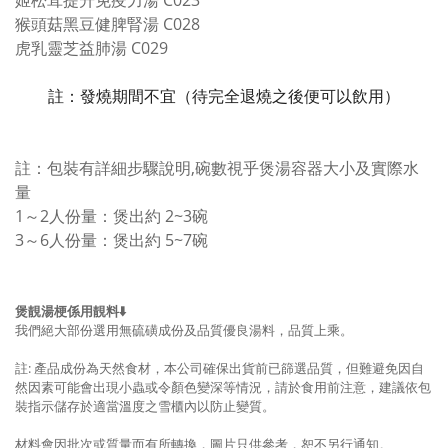
姬松茸提升免疫力湯 C023
猴頭菇黑豆健脾腎湯 C028
虎乳靈芝益肺湯 C029
註：發燒期間不宜（待完全退燒之後便可以飲用）
註：包裝有詳細步驟說明,碗數
視乎煲湯容器大小及實際水
量
1～2人份量：煲出約 2~3碗
3～6人份量：
煲出約 5~7碗
煲靚湯梗係用靚料⬇️
我們絕大部份選用無硫磺成份及品質優良湯料，品質上乘。
註: 產品成份為天然食材，本公司確保出貨前已篩選品質，但難避免因自
然因素可能會出現小蟲或令顏色變深等情況，請於食用前注意，建議依包
裝指示儲存於適當溫度之雪櫃內以防止變質。
材料會因批次或質量而有所轉換，圖片只供參考，
恕不另行通知。