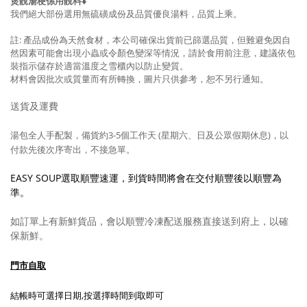
煲靚湯梗係用靚料⬇️
我們絕大部份選用無硫磺成份及品質優良湯料，品質上乘。
註: 產品成份為天然食材，本公司確保出貨前已篩選品質，但難避免因自
然因素可能會出現小蟲或令顏色變深等情況，請於食用前注意，建議依包
裝指示儲存於適當溫度之雪櫃內以防止變質。
材料會因批次或質量而有所轉換，圖片只供參考，
恕不另行通知。
送貨及運費
湯包全人手配製，備貨約3-5
個工作天 (星期六、日及公眾假期休息)，以
付款先後次序寄出，不接急單。
EASY SOUP選取順豐速運，到貨時間將會在交付順豐後以順豐為
準。
如訂單上有新鮮貨品，會以順豐冷凍配送服務直接送到府上，以確
保新鮮。
門市自取
結帳時可選擇日期,按選擇時間到取即可