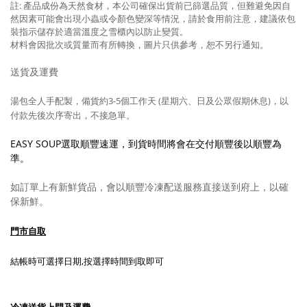
註: 產品成份為天然食材，本公司確保出貨前已篩選品質，但難避免因自
然因素可能會出現小蟲或令顏色變深等情況，請於食用前注意，建議依包
裝指示儲存於適當溫度之雪櫃內以防止變質。
材料會因批次或質量而有所轉換，圖片只供參考，
恕不另行通知。
送貨及運費
湯包全人手配製，備貨約3-5
個工作天 (星期六、日及公眾假期休息)，以
付款先後次序寄出，不接急單。
EASY SOUP選取順豐速運，到貨時間將會在交付順豐後以順豐為
準。
如訂單上有新鮮貨品，會以順豐冷凍配送服務直接送到府上，以確
保新鮮。
門市自取
結帳時可選擇日期,按選擇時間到取即可