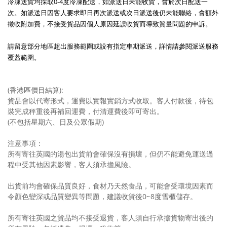
冷凍送貨均採取0-4度冷凍配送，如派送日未能收貨，會於次日配送一
次。如派送日因客人要求即日再次派送或次日派送後仍未能聯絡，會額外
徵收附加費，不接受貨品因個人原因延誤收貨而導致質量問題的申訴。
請留意部分地區超出服務範圍或設有指定車期派送，詳情請參閱派送服務
覆蓋範圍。
(香港區價目結算):
貨品會以代寄形式，運費以實報實銷方式收取。客人付款後，待包
裝完成秤重後再補回運費，付清運費後即可寄出。
(不包括星期六、日及公眾假期)
注意事項：
所有寄往英國的湯包出貨前會確保沒有損壞，但仍不能避免運送過
程中受其他因素影響，客人須承擔風險。
出貨前均會確保品質良好，食材乃天然食品，可能會受環境因素而
令顏色變深或品質變異等問題，建議收貨後0~8度雪櫃儲存。
所有寄往英國之貨品均不接受退貨，客人須自行承擔貨物寄出後的