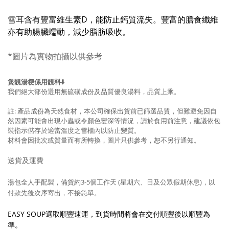
雪耳含有豐富維生素D，能防止鈣質流失。豐富的膳食纖維
亦有助腸臟蠕動，減少脂肪吸收。
*圖片為實物拍攝
以供參考
煲靚湯梗係用靚料⬇️
我們絕大部份選用無硫磺成份及品質優良湯料，品質上乘。
註: 產品成份為天然食材，本公司確保出貨前已篩選品質，但難避免因自
然因素可能會出現小蟲或令顏色變深等情況，請於食用前注意，建議依包
裝指示儲存於適當溫度之雪櫃內以防止變質。
材料會因批次或質量而有所轉換，圖片只供參考，
恕不另行通知。
送貨及運費
湯包全人手配製，備貨約3-5
個工作天 (星期六、日及公眾假期休息)，以
付款先後次序寄出，不接急單。
EASY SOUP選取順豐速運，到貨時間將會在交付順豐後以順豐為
準。