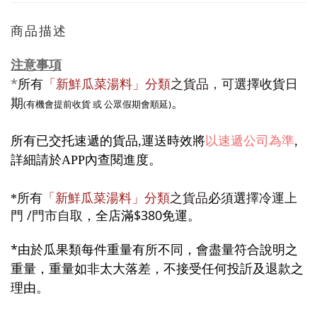
商品描述
注意事項
*
所有
「新鮮瓜菜湯料」分類
之貨品，
可
選擇
收貨日
期
。
(有機會提前收貨 或 公眾假期會順延)
所有已交托速遞的貨品,運送時效將
以速遞公司為準
,
詳細請於APP內查閱進度
。
所有
「新鮮瓜菜湯料」分類
之貨品
必須選
擇冷運上
*
門 /門市自取
，全店滿$380免運。
*
由於瓜果類每件重量有所不同，會盡量符合說明之
重量，
重量
如非太大落差，不接受任何投訢及退款之
理由。