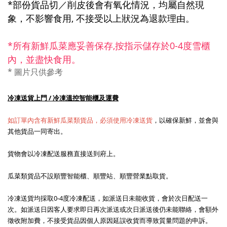
*部份貨品切／削皮後會有氧化情況，均屬自然現
象，不影響食用,
不接受
以上狀況為退款理由。
*所有新鮮瓜菜應妥善保存,
按指示
儲存
於0-4度雪櫃
內，並盡快食用。
*
圖片只
供參考
冷凍送貨上門 / 冷凍溫控智能櫃及運費
如訂單內含有新鮮瓜菜類貨品，必須使用冷凍送貨
，以確保新鮮，並會與
其他貨品一同寄出。
貨物會以冷凍配送服務直接送到府上。
瓜菜類貨品不設順豐智能櫃、順豐站、順豐營業點取貨。
冷凍送貨均採取0-4度冷凍配送，如派送日未能收貨，會於次日配送一
次。如派送日因客人要求即日再次派送或次日派送後仍未能聯絡，會額外
徵收附加費，不接受貨品因個人原因延誤收貨而導致質量問題的申訴。