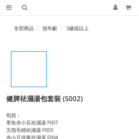
全部商品
按年齡
3歲或以上
健脾祛濕湯包套裝 (S002)
包括：
章魚赤小豆祛濕湯 F007
五指毛桃袪濕湯 F003
赤小豆排毒祛濕湯 F004