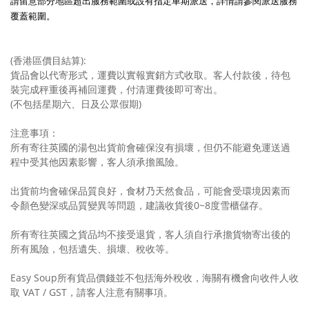
請留意部分地區超出服務範圍或設有指定車期派送，詳情請參閱派送服務
覆蓋範圍。
(香港區價目結算):
貨品會以代寄形式，運費以實報實銷方式收取。客人付款後，待包
裝完成秤重後再補回運費，付清運費後即可寄出。
(不包括星期六、日及公眾假期)
注意事項：
所有寄往英國的湯包出貨前會確保沒有損壞，但仍不能避免運送過
程中受其他因素影響，客人須承擔風險。
出貨前均會確保品質良好，食材乃天然食品，可能會受環境因素而
令顏色變深或品質變異等問題，建議收貨後0~8度雪櫃儲存。
所有寄往英國之貨品均不接受退貨，客人須自行承擔貨物寄出後的
所有風險，包括遺失、損壞、稅收等。
Easy Soup所有貨品價錢並不包括海外稅收，海關有機會向收件人收
取 VAT / GST，請客人注意有關事項。