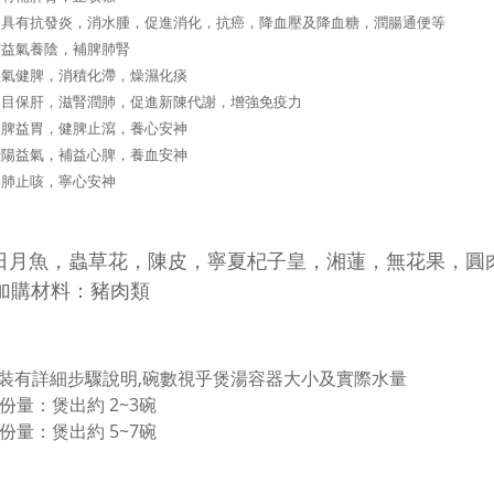
：具有抗發炎，消水腫，促進消化，抗癌，降血壓及降血糖，潤腸通便等
有益氣養陰，補脾肺腎
理氣健脾，消積化滯，燥濕化痰
明目保肝，滋腎潤肺，促進新陳代謝，增強免疫力
補脾益胃，健脾止瀉，養心安神
壯陽益氣，補益心脾，養血安神
養肺止咳，寧心安神
日月魚，蟲草花，
陳皮，寧夏杞子皇，湘蓮
，無花果，圓
加購材料：豬肉類
裝有詳細步驟說明,碗數
視乎煲湯容器大小及實際水量
人份量：煲出約 2~3碗
人份量：
煲出約 5~7碗