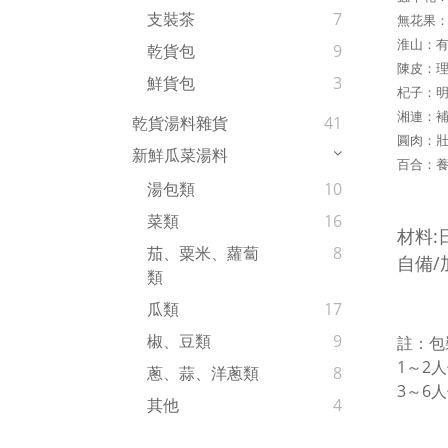
支裝茶
7
無花果
淮山：
乾貨包
9
陳皮：
鮮貨包
3
杞子：
湘連：
乾貨湯料雜貨
41
圓肉：
新鮮瓜菜湯料
百合：
湯包類
10
菜類
16
材料:
茄、粟米、蘿蔔
8
自備/
類
瓜類
17
椒、豆類
9
註：包
1～2
蔥、蒜、洋蔥類
8
3～6
其他
4