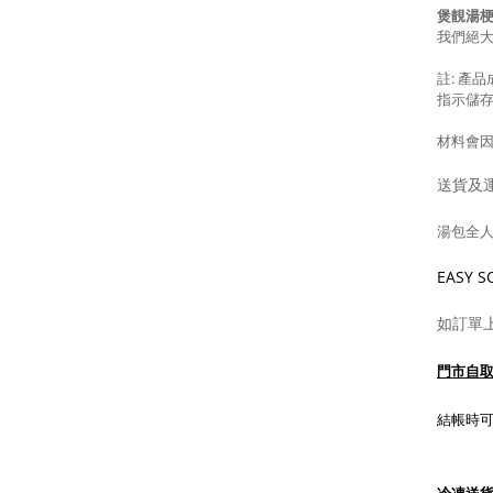
煲靚湯梗
我們絕
註: 產
指示儲
材料會
送貨及
湯包全人
EASY
如訂單
門市自
結帳時可