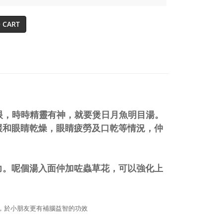
 CART
雙眼，時時精靈有神，就要煲日月魚明目湯。
緩和眼睛乾燥，眼睛疲勞及口乾等情況，仲
力。呢個湯入面仲加咗蟲草花，可以強化上
，於小朋友更有補腦益智的功效