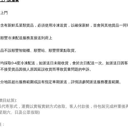
貨上門及運費
貨上門
內含有新鮮瓜菜類貨品，必須使用冷凍送貨，以確保新鮮，並會與其他貨品一同
以順豐冷凍配送服務直接送到府上
貨品不設順豐智能櫃、順豐站、順豐營業點取貨。
均採取0-4度冷凍配送，如派送日未能收貨，會於次日配送一次。如派送日因
，不接受貨品因個人原因延誤收貨而導致質量問題的申訴。
部分地區超出服務範圍或設有指定車期派送，詳情請參閱派送服務覆蓋範圍。
價目結算):
以代寄形式，運費以實報實銷方式收取。客人付款後，待包裝完成秤重後
星期六、日及公眾假期)
項：