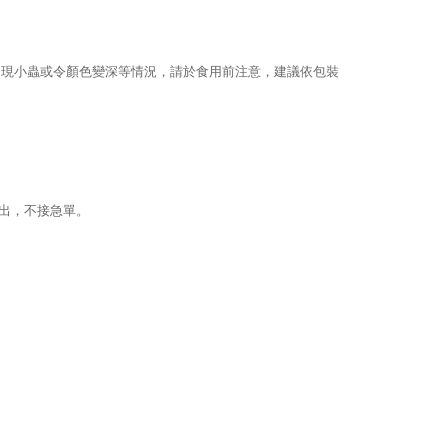
出現小蟲或令顏色變深等情況，請於食用前注意，建議依包裝
寄出，不接急單。