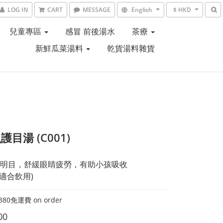
LOG IN
CART
MESSAGE
English
$ HKD
兒童專區
感冒 前後湯水
茶療
新鮮瓜菜湯料
乾貨湯料雜貨
目湯 (C001)
明目，舒緩眼睛疲勞，有助小孩吸收
上適合飲用)
80免運費 on order
00