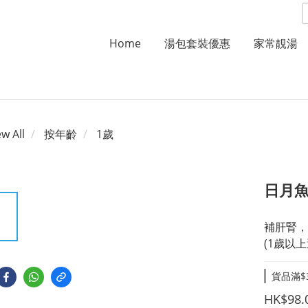
Home
湯包套裝優惠
家常靚湯
ew All
按年齡
1歲
日月魚護
補肝腎，
(1歲以
貨品滿$3
HK$98.