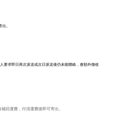
寄出。
客人要求即日再次派送或次日派送後仍未能聯絡，會額外徵收
再補回運費，付清運費後即可寄出。