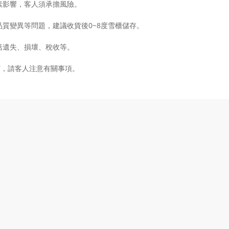
素影響，客人須承擔風險。
質變異等問題，建議收貨後0~8度雪櫃儲存。
括遺失、損壞、稅收等。
GST，請客人注意有關事項。