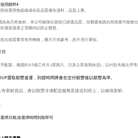
係用靚料⬇️
大部份選用無硫磺成份及品質優良湯料，品質上乘。
品成份為天然食材，本公司確保出貨前已篩選品質，但難避免因自然因素可能會
存於適當溫度之雪櫃內以防止變質。
因批次或質量而有所轉換，圖片只供參考，
恕不另行通知。
運費
手配製，備貨約3-5
個工作天 (星期六、日及公眾假期休息)，以付款先後次序
 SOUP選取順豐速運，到貨時間將會在交付順豐後以順豐為準。
上有新鮮貨品，會以順豐冷凍配送服務直接送到府上，以確保新鮮。
取
選擇日期,按選擇時間到取即可