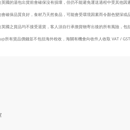
往英國的湯包出貨前會確保沒有損壞，但仍不能避免運送過程中受其他因
均會確保品質良好，食材乃天然食品，可能會受環境因素而令顏色變深或品
往英國之貨品均不接受退貨，客人須自行承擔貨物寄出後的所有風險，包
 Soup所有貨品價錢並不包括海外稅收，海關有機會向收件人收取 VAT / 
室