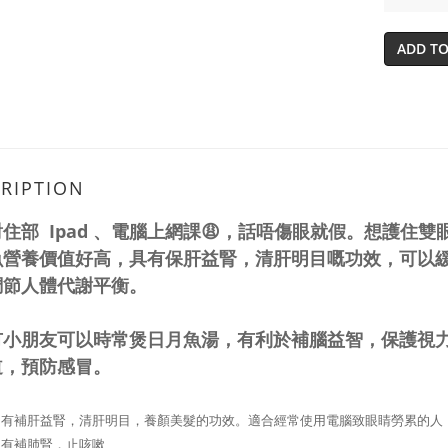
ADD TO
RIPTION
住部 Ipad 、電腦上網課😩，話唔傷眼就假。想護住
魚營養價值好高，具有保肝益腎，清肝明目嘅功效，可以
調節人體代謝平衡。
有小朋友可以時常煲日月魚湯，有利於補腦益智，保護視
道，預防感冒。
：有補肝益腎，清肝明目，養顏美髮的功效。適合經常使用電腦致眼睛勞累的人
：有補肺腎，止咳嗽