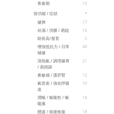
青春期
15
按功能 / 症狀
健脾
17
祛濕 / 消腫 / 易攰
16
助長高/發育
5
增強抵抗力 / 日常
40
補健
清熱氣 / 調理腸胃
21
/ 易煩躁
鼻敏感 / 護肝腎
12
氣管差 / 強化呼吸
10
道
潤喉 / 喉嚨乾 / 喉
18
嚨痛
體虛 / 病後恢復
18