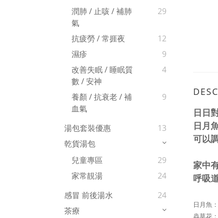
潤肺 / 止咳 / 補肺
29
氣
抗疲勞 / 常捱夜
12
濕疹
9
改善失眠 / 睡眠質
4
數 / 安神
DESC
養顏 / 抗衰老 / 補
9
血氣
日日對
日月
湯包套裝優惠
13
可以
乾貨湯包
兒童專區
29
家中
家常靚湯
24
呼吸
感冒 前後湯水
24
日月魚
茶療
蟲草花