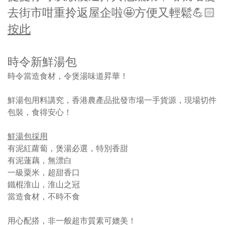
去街市咁重拎返屋企啦🤩
方便又輕鬆💪🏻
按此
時令新鮮湯包
時令當造食材，令煲湯味道昇華！
鮮湯包用料講究，香港農產品批發市場一手貨源，現場切件
包裝，食得安心！
鮮湯包採用
有泥紅蘿蔔，煲湯必選，特別香甜
有泥蓮藕，無漂白
一級粟米，超甜香口
鐵棍淮山，淮山之冠
當造食材，不時不食
用心配搭，非一般超市質素可媲美！