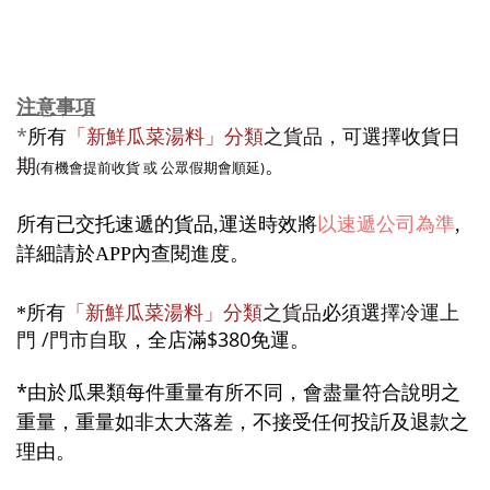
注意事項
*
所有
「新鮮瓜菜湯料」分類
之貨品，
可
選擇
收貨日
期
。
(有機會提前收貨 或 公眾假期會順延)
所有已交托速遞的貨品,運送時效將
以速遞公司為準
,
詳細請於APP內查閱進度
。
所有
「新鮮瓜菜湯料」分類
之貨品
必須選
擇冷運上
*
門 /門市自取
，全店滿$380免運。
*
由於瓜果類每件重量有所不同，會盡量符合說明之
重量，
重量
如非太大落差，不接受任何投訢及退款之
理由。