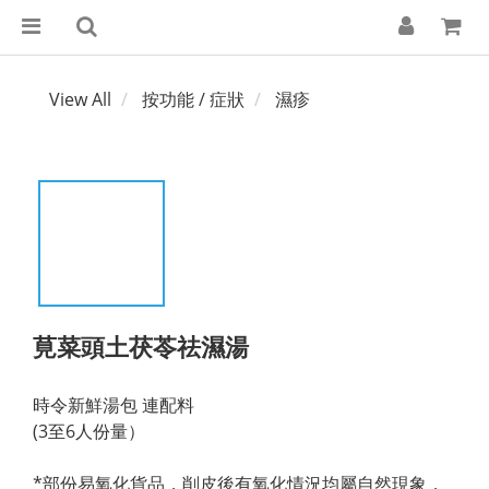
View All
按功能 / 症狀
濕疹
莧菜頭土茯苓祛濕湯
時令新鮮湯包 連配料
(3至6人份量）
*部份易氧化貨品，削皮後有氧化情況均屬自然現象，