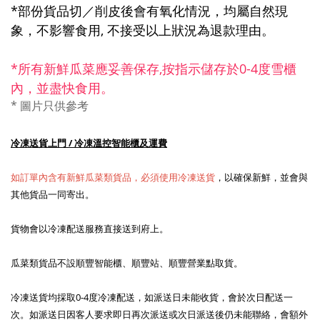
*部份貨品切／削皮後會有氧化情況，均屬自然現
象，不影響食用,
不接受
以上狀況為退款理由。
*所有新鮮瓜菜應妥善保存,
按指示
儲存
於0-4度雪櫃
內，並盡快食用。
*
圖片只
供參考
冷凍送貨上門 / 冷凍溫控智能櫃及運費
如訂單內含有新鮮瓜菜類貨品，必須使用冷凍送貨
，以確保新鮮，並會與
其他貨品一同寄出。
貨物會以冷凍配送服務直接送到府上。
瓜菜類貨品不設順豐智能櫃、順豐站、順豐營業點取貨。
冷凍送貨均採取0-4度冷凍配送，如派送日未能收貨，會於次日配送一
次。如派送日因客人要求即日再次派送或次日派送後仍未能聯絡，會額外