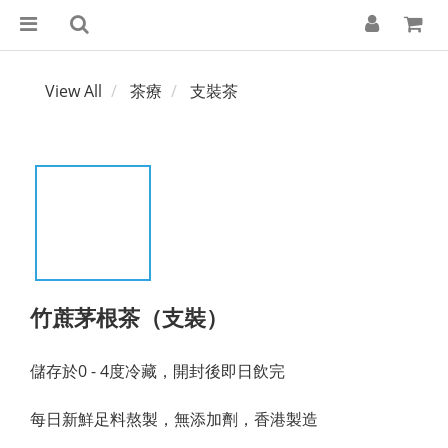
View All
茶療
支裝茶
竹蔗茅根茶（支裝）
儲存於0 - 4度冷藏，開封後即日飲完
每日新鮮足料熬製，無添加劑，香港製造